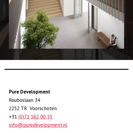
Pure Development
Rouboslaan 34
2252 TR Voorschoten
+31
(0)71 562 00 55
info@puredevelopment.nl